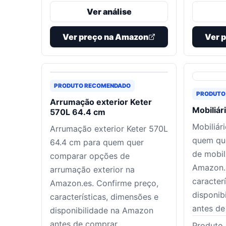
Ver análise
Ver preço na Amazon
Ver 
PRODUTO RECOMENDADO
PRODUTO
Arrumação exterior Keter
Mobiliár
570L 64.4 cm
Mobiliár
Arrumação exterior Keter 570L
quem qu
64.4 cm para quem quer
de mobil
comparar opções de
Amazon.e
arrumação exterior na
caracter
Amazon.es. Confirme preço,
disponib
características, dimensões e
antes de
disponibilidade na Amazon
antes de comprar.
Produto 