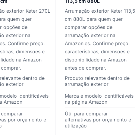
 cm
113,5 cm 880L
o exterior Keter 270L
Arrumação exterior Keter 113,
ara quem quer
cm 880L para quem quer
r opções de
comparar opções de
o exterior na
arrumação exterior na
s. Confirme preço,
Amazon.es. Confirme preço,
ísticas, dimensões e
características, dimensões e
ilidade na Amazon
disponibilidade na Amazon
 comprar.
antes de comprar.
relevante dentro de
Produto relevante dentro de
o exterior
arrumação exterior
modelo identificáveis
Marca e modelo identificáveis
na Amazon
na página Amazon
a comparar
Útil para comparar
ivas por orçamento e
alternativas por orçamento e
o
utilização