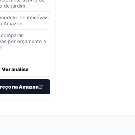
io de jardim
modelo identificáveis
na Amazon
a comparar
ivas por orçamento e
o
Ver análise
preço na Amazon