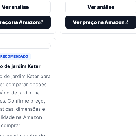
Ver análise
Ver análise
preço na Amazon
Ver preço na Amazon
 RECOMENDADO
io de jardim Keter
io de jardim Keter para
er comparar opções
iário de jardim na
s. Confirme preço,
ísticas, dimensões e
ilidade na Amazon
 comprar.
relevante dentro de