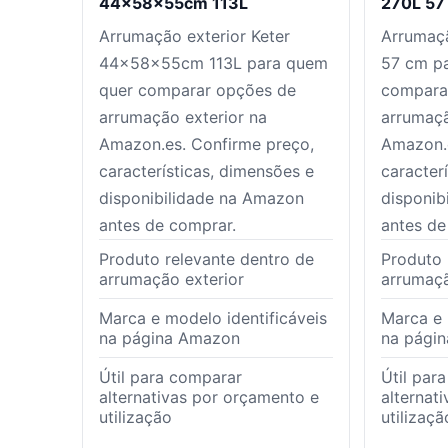
44x58x55cm 113L
270L 57
Arrumação exterior Keter
Arrumaçã
44x58x55cm 113L para quem
57 cm p
quer comparar opções de
compara
arrumação exterior na
arrumaçã
Amazon.es. Confirme preço,
Amazon.e
características, dimensões e
caracter
disponibilidade na Amazon
disponib
antes de comprar.
antes de
Produto relevante dentro de
Produto 
arrumação exterior
arrumaçã
Marca e modelo identificáveis
Marca e 
na página Amazon
na pági
Útil para comparar
Útil par
alternativas por orçamento e
alternat
utilização
utilizaçã