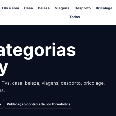
TVs e som
Casa
Beleza
Viagens
Desporto
Bricolage
Todas
ategorias
y
 TVs, casa, beleza, viagens, desporto, bricolage,
es.
a
Publicação controlada por thresholds