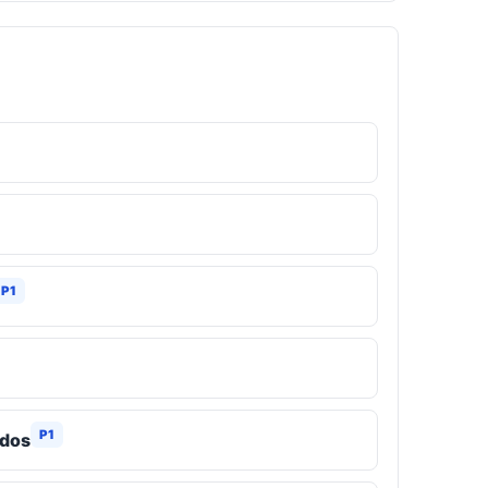
P1
P1
edos