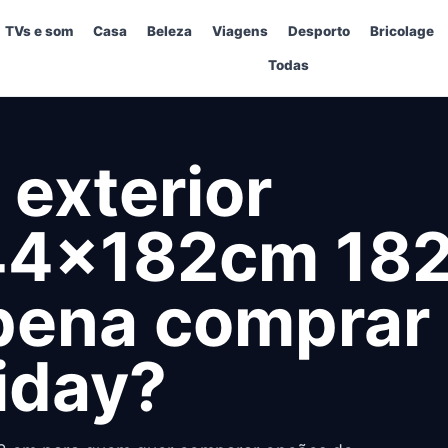
TVs e som
Casa
Beleza
Viagens
Desporto
Bricolage
Todas
exterior
44x182cm 18
 pena comprar
riday?