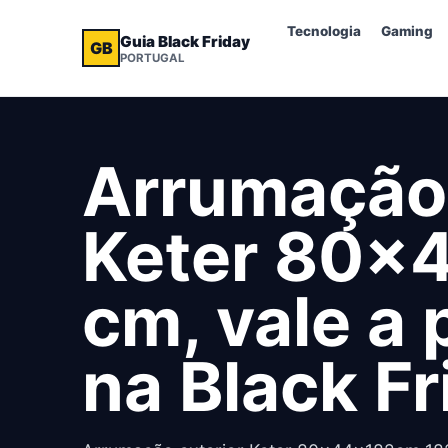
Tecnologia
Gaming
Guia Black Friday
GB
PORTUGAL
Arrumação 
Keter 80x
cm, vale a
na Black F