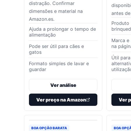
distração. Confirmar
disponib
dimensões e material na
antes de
Amazon.es.
Produto 
Ajuda a prolongar o tempo de
brinque
alimentação
Marca e 
Pode ser útil para cães e
na pági
gatos
Útil par
Formato simples de lavar e
alternat
guardar
utilizaçã
Ver análise
Ver preço na Amazon
Ver 
BOA OPÇÃO BARATA
BOA OPÇ