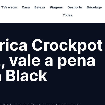
TVs e som
Casa
Beleza
Viagens
Desporto
Bricolage
Todas
trica Crockpot
L, vale a pena
 Black