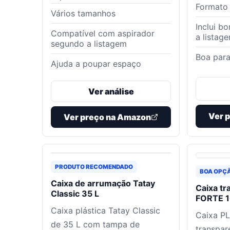
Formato
Vários tamanhos
Inclui b
Compatível com aspirador
a listag
segundo a listagem
Boa para
Ajuda a poupar espaço
Ver análise
Ver 
Ver preço na Amazon
PRODUTO RECOMENDADO
BOA OPÇ
Caixa de arrumação Tatay
Caixa t
Classic 35 L
FORTE 1
Caixa plástica Tatay Classic
Caixa P
de 35 L com tampa de
transpar