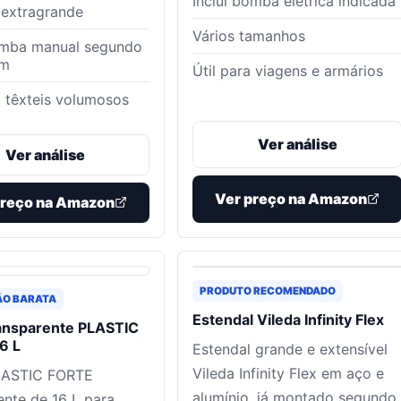
Inclui bomba elétrica indicada
 extragrande
Vários tamanhos
omba manual segundo
em
Útil para viagens e armários
 têxteis volumosos
Ver análise
Ver análise
Ver preço na Amazon
preço na Amazon
PRODUTO RECOMENDADO
ÃO BARATA
Estendal Vileda Infinity Flex
ransparente PLASTIC
6 L
Estendal grande e extensível
Vileda Infinity Flex em aço e
LASTIC FORTE
alumínio, já montado segundo
ente de 16 L para