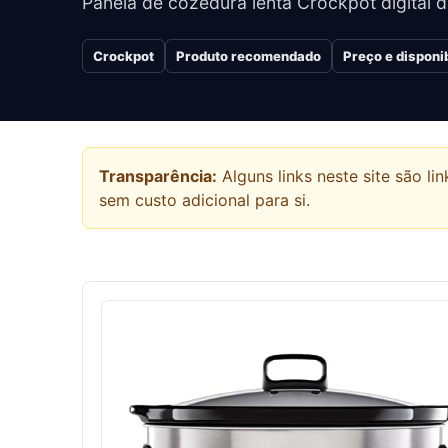
Panela de cozedura lenta Crockpot digital d
Crockpot
Produto recomendado
Preço e disponi
Transparência:
Alguns links neste site são 
sem custo adicional para si.