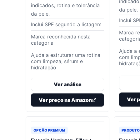
indicados
indicados, rotina e tolerância
da pele.
da pele.
Inclui S
Inclui SPF segundo a listagem
Marca re
Marca reconhecida nesta
categori
categoria
Ajuda a 
Ajuda a estruturar uma rotina
com limp
com limpeza, sérum e
hidrataç
hidratação
Ver análise
Ver 
Ver preço na Amazon
OPÇÃO PREMIUM
PRODUTO