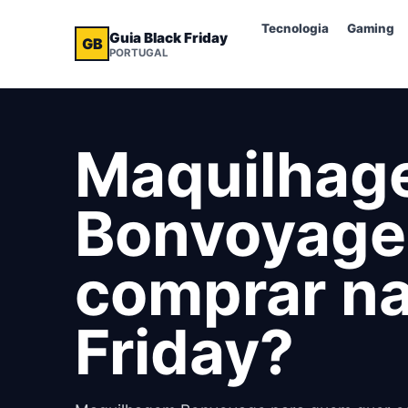
Tecnologia
Gaming
Guia Black Friday
GB
PORTUGAL
Maquilhag
Bonvoyage,
comprar na
Friday?