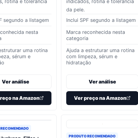
, rotina e tolerância
indicados, rotina e tolerância
da pele.
PF segundo a listagem
Inclui SPF segundo a listagem
conhecida nesta
Marca reconhecida nesta
a
categoria
estruturar uma rotina
Ajuda a estruturar uma rotina
eza, sérum e
com limpeza, sérum e
ão
hidratação
Ver análise
Ver análise
preço na Amazon
Ver preço na Amazon
 RECOMENDADO
PRODUTO RECOMENDADO