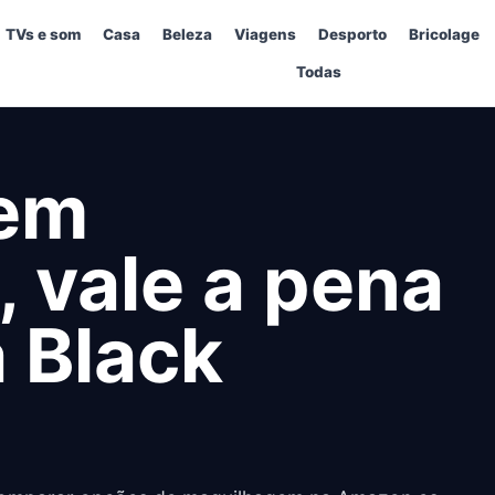
TVs e som
Casa
Beleza
Viagens
Desporto
Bricolage
Todas
em
 vale a pena
 Black