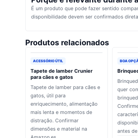
É um produto que pode fazer sentido compar
disponibilidade devem ser confirmados dire
Produtos relacionados
ACESSÓRIO ÚTIL
BOA OPÇ
Tapete de lamber Crunier
Brinque
para cães e gatos
Brinqued
Tapete de lamber para cães e
quer co
gatos, útil para
brinqued
enriquecimento, alimentação
Confirme
mais lenta e momentos de
caracter
distração. Confirmar
disponib
dimensões e material na
antes de
Amazon.es.