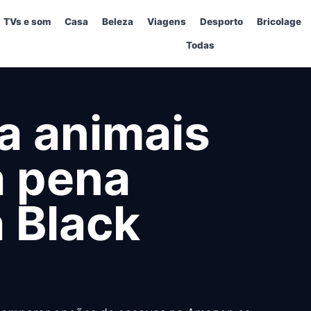
TVs e som
Casa
Beleza
Viagens
Desporto
Bricolage
Todas
a animais
a pena
 Black