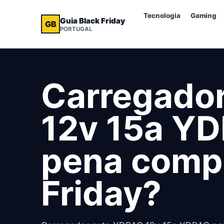
Tecnologia
Gaming
Guia Black Friday
GB
PORTUGAL
Carregado
12v 15a YD
pena compr
Friday?