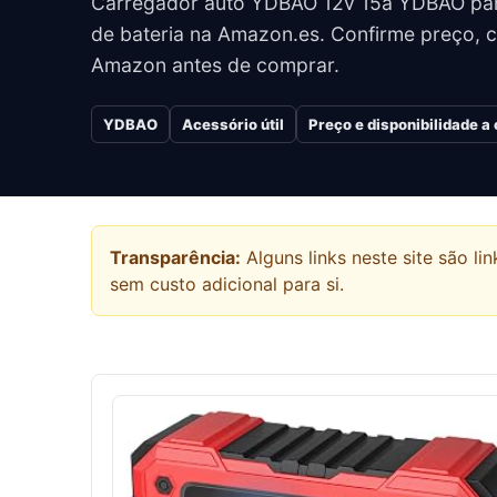
Carregador auto YDBAO 12v 15a YDBAO pa
de bateria na Amazon.es. Confirme preço, ca
Amazon antes de comprar.
YDBAO
Acessório útil
Preço e disponibilidade 
Transparência:
Alguns links neste site são 
sem custo adicional para si.