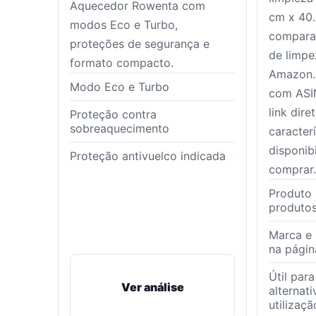
Aquecedor Rowenta com
cm x 40.
modos Eco e Turbo,
compara
proteções de segurança e
de limpe
formato compacto.
Amazon.e
Modo Eco e Turbo
com ASI
link dire
Proteção contra
sobreaquecimento
caracterí
disponib
Proteção antivuelco indicada
comprar.
Produto 
produtos
Marca e 
na pági
Útil par
Ver análise
alternat
utilizaçã