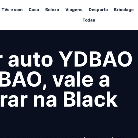
TVs e som
Casa
Beleza
Viagens
Desporto
Bricolage
Todas
r auto YDBAO
BAO, vale a
ar na Black