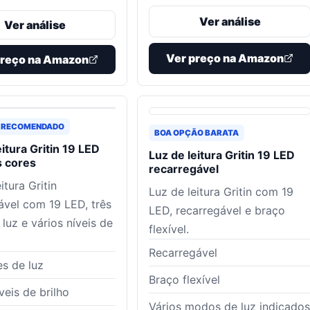
Ver análise
Ver análise
Ver preço na Amazon
preço na Amazon
 RECOMENDADO
BOA OPÇÃO BARATA
eitura Gritin 19 LED
Luz de leitura Gritin 19 LED
s cores
recarregável
itura Gritin
Luz de leitura Gritin com 19
ável com 19 LED, três
LED, recarregável e braço
luz e vários níveis de
flexível.
Recarregável
es de luz
Braço flexível
veis de brilho
Vários modos de luz indicados