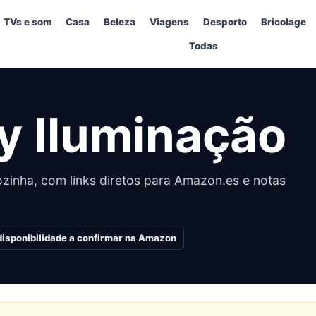
TVs e som
Casa
Beleza
Viagens
Desporto
Bricolage
Todas
ay Iluminação
zinha, com links diretos para Amazon.es e notas
disponibilidade a confirmar na Amazon