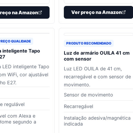
Ver preço na Amazon
preço na Amazon
PREÇO QUALIDADE
PRODUTO RECOMENDADO
 inteligente Tapo
Luz de armário OUILA 41 cm
27
com sensor
LED inteligente Tapo
Luz LED OUILA de 41 cm,
m WiFi, cor ajustável
recarregável e com sensor de
lho E27.
movimento.
Sensor de movimento
 e regulável
Recarregável
vel com Alexa e
Instalação adesiva/magnética
Home segundo a
indicada