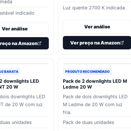
tomada
Luz quente 2700 K indicada
ustável indicado
Ver análise
Ver análise
Ver preço na Amazon
preço na Amazon
ÃO BARATA
PRODUTO RECOMENDADO
2 downlights LED
Pack de 2 downlights LED M
T 20 W
Ledme 20 W
dois downlights LED
Pack de dois downlights LED
 de 20 W com luz
M Ledme de 20 W com luz
fria.
duas unidades
Pack de duas unidades