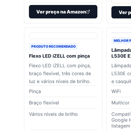
Ver preço na Amazon
Ver 
MELHOR 
PRODUTO RECOMENDADO
Lâmpada
Flexo LED iZELL com pinça
L530E E
Flexo LED iZELL com pinça,
Lâmpada 
braço flexível, três cores de
L530E co
luz e vários níveis de brilho.
e casqui
Pinça
WiFi
Braço flexível
Multicor
Vários níveis de brilho
Compatí
Google 
listagem