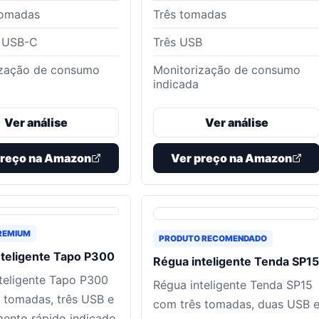
tomadas
Três tomadas
 USB-C
Três USB
ização de consumo
Monitorização de consumo
indicada
Ver análise
Ver análise
preço na Amazon
Ver preço na Amazon
REMIUM
PRODUTO RECOMENDADO
nteligente Tapo P300
Régua inteligente Tenda SP15
teligente Tapo P300
Régua inteligente Tenda SP15
 tomadas, três USB e
com três tomadas, duas USB 
ento rápido indicado.