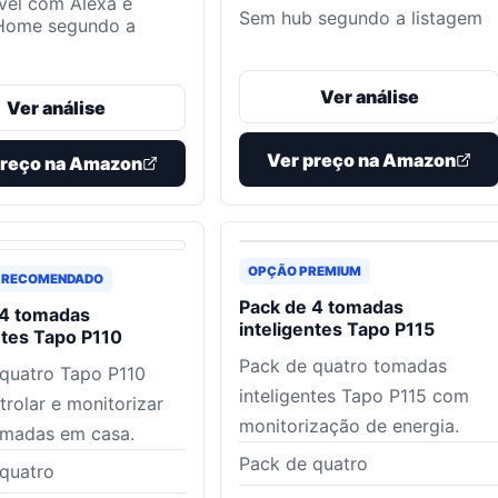
vel com Alexa e
Sem hub segundo a listagem
Home segundo a
Ver análise
Ver análise
Ver preço na Amazon
preço na Amazon
OPÇÃO PREMIUM
 RECOMENDADO
Pack de 4 tomadas
 4 tomadas
inteligentes Tapo P115
ntes Tapo P110
Pack de quatro tomadas
quatro Tapo P110
inteligentes Tapo P115 com
trolar e monitorizar
monitorização de energia.
omadas em casa.
Pack de quatro
quatro