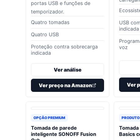
portas USB e funções de
Ecossis
temporizador.
Quatro tomadas
USB com
indicada
Quatro USB
Programa
Proteção contra sobrecarga
voz
indicada
Ver análise
Ver 
Ver preço na Amazon
OPÇÃO PREMIUM
PRODUTO
Tomada de parede
Tomada 
inteligente SONOFF Fusion
Basics 