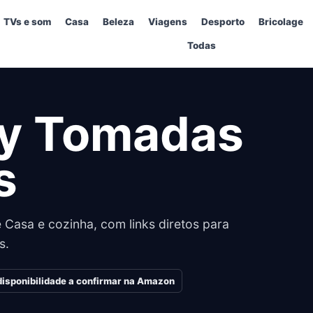
TVs e som
Casa
Beleza
Viagens
Desporto
Bricolage
Todas
ay Tomadas
s
 Casa e cozinha, com links diretos para
s.
disponibilidade a confirmar na Amazon