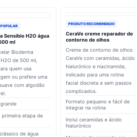
PRODUTO RECOMENDADO
 POPULAR
CeraVe creme reparador de
a Sensibio H2O água
contorno de olhos
500 ml
Creme de contorno de olhos
celar Bioderma
CeraVe com ceramidas, ácido
 H2O de 500 ml,
hialurónico e niacinamida,
para quem usa
indicado para uma rotina
agem ou prefere uma
facial discreta e sem passos
 suave com algodão
complicados.
el.
Formato pequeno e fácil de
 grande
integrar na rotina
 primeira etapa de
Inclui ceramidas e ácido
hialurónico
clássico de água