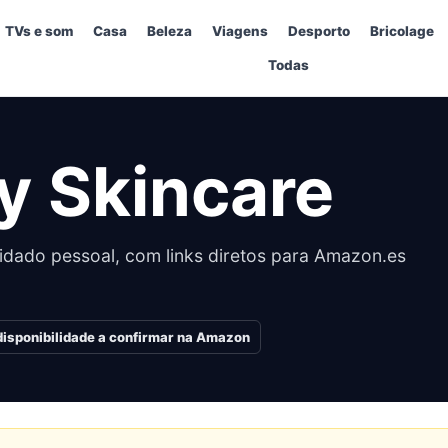
TVs e som
Casa
Beleza
Viagens
Desporto
Bricolage
Todas
ay Skincare
idado pessoal, com links diretos para Amazon.es
disponibilidade a confirmar na Amazon