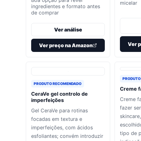
Boa opção para rever
micelar
ingredientes e formato antes
de comprar
Ver análise
Ver 
Ver preço na Amazon
PRODUTO
PRODUTO RECOMENDADO
Creme fa
CeraVe gel controlo de
Creme fa
imperfeições
fazer se
Gel CeraVe para rotinas
skincare
focadas em textura e
escolhid
imperfeições, com ácidos
tipo de 
esfoliantes; convém introduzir