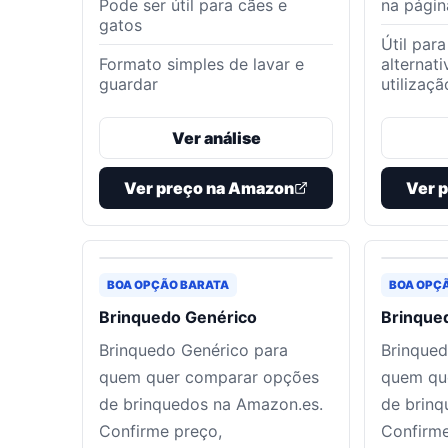
Pode ser útil para cães e
na pági
gatos
Útil par
Formato simples de lavar e
alternat
guardar
utilizaçã
Ver análise
Ver preço na Amazon
Ver 
BOA OPÇÃO BARATA
BOA OPÇ
Brinquedo Genérico
Brinque
Brinquedo Genérico para
Brinqued
quem quer comparar opções
quem qu
de brinquedos na Amazon.es.
de brinq
Confirme preço,
Confirme