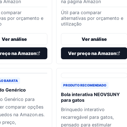
na Amazon
na página Amazon
a comparar
Útil para comparar
ivas por orçamento e
alternativas por orçamento e
o
utilização
Ver análise
Ver análise
preço na Amazon
Ver preço na Amazon
ÃO BARATA
PRODUTO RECOMENDADO
do Genérico
Bola interativa NEOVSUNY
o Genérico para
para gatos
er comparar opções
Brinquedo interativo
uedos na Amazon.es.
recarregável para gatos,
 preço,
pensado para estimular