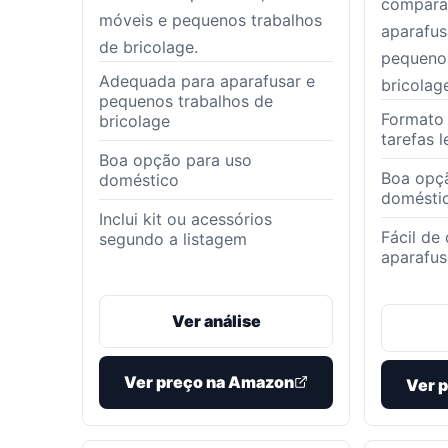
comparar
móveis e pequenos trabalhos
aparafus
de bricolage.
pequenos
Adequada para aparafusar e
bricolag
pequenos trabalhos de
Formato
bricolage
tarefas 
Boa opção para uso
Boa opç
doméstico
domésti
Inclui kit ou acessórios
Fácil de
segundo a listagem
aparafu
Ver análise
Ver preço na Amazon
Ver 