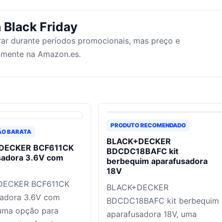
 Black Friday
ar durante períodos promocionais, mas preço e
tamente na Amazon.es.
PRODUTO RECOMENDADO
ÃO BARATA
BLACK+DECKER
DECKER BCF611CK
BDCDC18BAFC kit
sadora 3.6V com
berbequim aparafusadora
18V
DECKER BCF611CK
BLACK+DECKER
sadora 3.6V com
BDCDC18BAFC kit berbequim
 uma opção para
aparafusadora 18V, uma