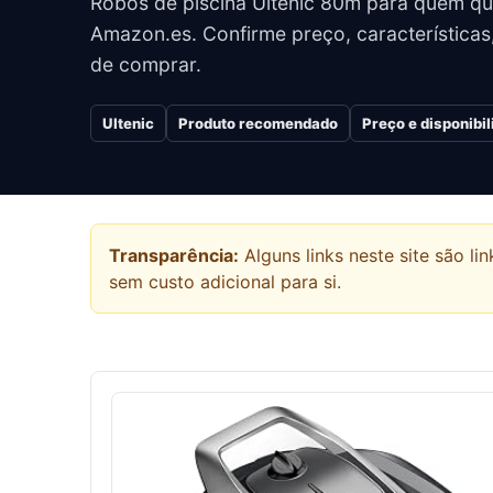
Robôs de piscina Ultenic 80m para quem qu
Amazon.es. Confirme preço, características
de comprar.
Ultenic
Produto recomendado
Preço e disponibi
Transparência:
Alguns links neste site são 
sem custo adicional para si.