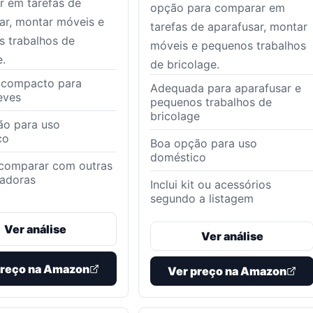
 em tarefas de
opção para comparar em
ar, montar móveis e
tarefas de aparafusar, montar
 trabalhos de
móveis e pequenos trabalhos
e.
de bricolage.
 compacto para
Adequada para aparafusar e
leves
pequenos trabalhos de
bricolage
ão para uso
co
Boa opção para uso
doméstico
 comparar com outras
sadoras
Inclui kit ou acessórios
segundo a listagem
Ver análise
Ver análise
preço na Amazon
Ver preço na Amazon