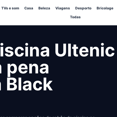
TVs e som
Casa
Beleza
Viagens
Desporto
Bricolage
Todas
iscina Ultenic
a pena
 Black