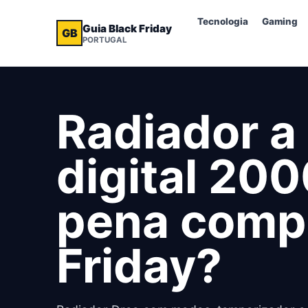
Tecnologia
Gaming
Guia Black Friday
GB
PORTUGAL
Radiador a
digital 200
pena compr
Friday?