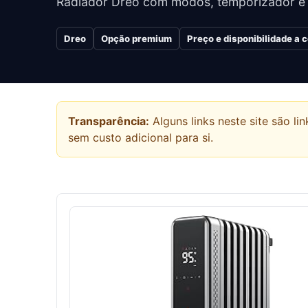
Radiador Dreo com modos, temporizador e co
Dreo
Opção premium
Preço e disponibilidade a
Transparência:
Alguns links neste site são 
sem custo adicional para si.