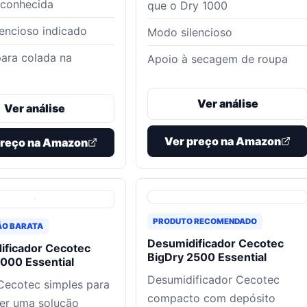
econhecida
que o Dry 1000
encioso indicado
Modo silencioso
ara colada na
Apoio à secagem de roupa
Ver análise
Ver análise
Ver preço na Amazon
preço na Amazon
PRODUTO RECOMENDADO
ÃO BARATA
Desumidificador Cecotec
ificador Cecotec
BigDry 2500 Essential
000 Essential
Desumidificador Cecotec
Cecotec simples para
compacto com depósito
er uma solução