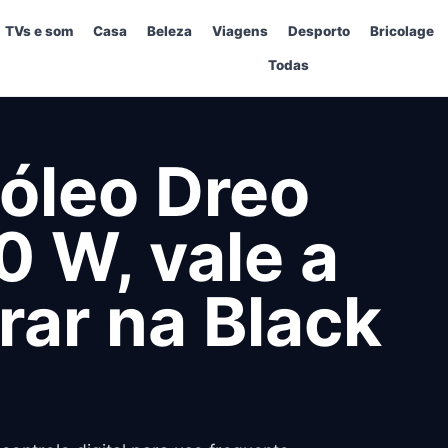
TVs e som
Casa
Beleza
Viagens
Desporto
Bricolage
Todas
 óleo Dreo
0 W, vale a
ar na Black