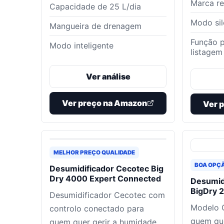
Marca r
Capacidade de 25 L/dia
Modo sil
Mangueira de drenagem
Função p
Modo inteligente
listagem
Ver análise
Ver preço na Amazon
Ver 
MELHOR PREÇO QUALIDADE
BOA OPÇ
Desumidificador Cecotec Big
Dry 4000 Expert Connected
Desumid
BigDry 2
Desumidificador Cecotec com
Modelo 
controlo conectado para
quem qu
quem quer gerir a humidade