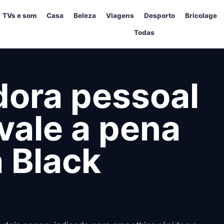
TVs e som
Casa
Beleza
Viagens
Desporto
Bricolage
Todas
dora pessoal
 vale a pena
 Black