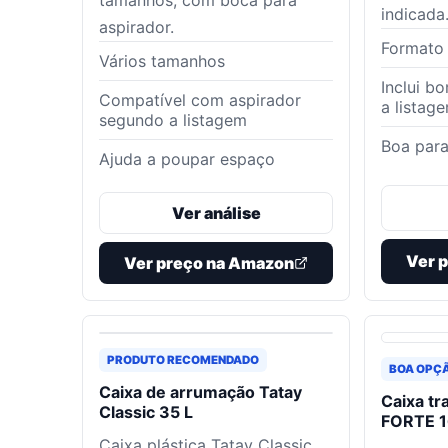
tamanhos, com boca para
indicada
aspirador.
Formato
Vários tamanhos
Inclui b
Compatível com aspirador
a listag
segundo a listagem
Boa para
Ajuda a poupar espaço
Ver análise
Ver 
Ver preço na Amazon
PRODUTO RECOMENDADO
BOA OPÇ
Caixa de arrumação Tatay
Caixa t
Classic 35 L
FORTE 1
Caixa plástica Tatay Classic