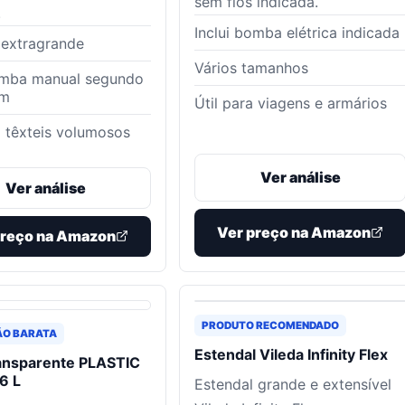
sem fios indicada.
.
Inclui bomba elétrica indicada
 extragrande
Vários tamanhos
omba manual segundo
em
Útil para viagens e armários
 têxteis volumosos
Ver análise
Ver análise
Ver preço na Amazon
preço na Amazon
PRODUTO RECOMENDADO
ÃO BARATA
Estendal Vileda Infinity Flex
ransparente PLASTIC
6 L
Estendal grande e extensível