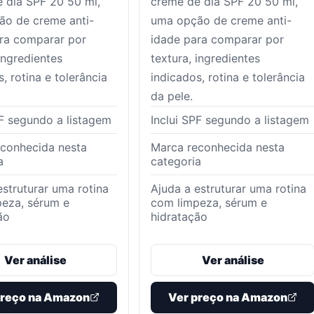
 dia SPF 20 50 ml,
creme de dia SPF 20 50 ml,
o de creme anti-
uma opção de creme anti-
ra comparar por
idade para comparar por
ingredientes
textura, ingredientes
, rotina e tolerância
indicados, rotina e tolerância
da pele.
PF segundo a listagem
Inclui SPF segundo a listagem
conhecida nesta
Marca reconhecida nesta
a
categoria
estruturar uma rotina
Ajuda a estruturar uma rotina
eza, sérum e
com limpeza, sérum e
ão
hidratação
Ver análise
Ver análise
preço na Amazon
Ver preço na Amazon