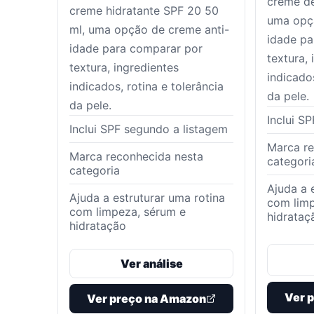
creme de
creme hidratante SPF 20 50
uma opçã
ml, uma opção de creme anti-
idade pa
idade para comparar por
textura, 
textura, ingredientes
indicados
indicados, rotina e tolerância
da pele.
da pele.
Inclui S
Inclui SPF segundo a listagem
Marca re
Marca reconhecida nesta
categori
categoria
Ajuda a 
Ajuda a estruturar uma rotina
com limp
com limpeza, sérum e
hidrataç
hidratação
Ver análise
Ver 
Ver preço na Amazon