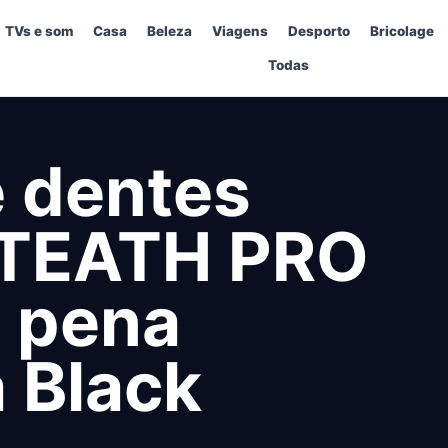
TVs e som
Casa
Beleza
Viagens
Desporto
Bricolage
Todas
 dentes
 YTEATH PRO
a pena
 Black