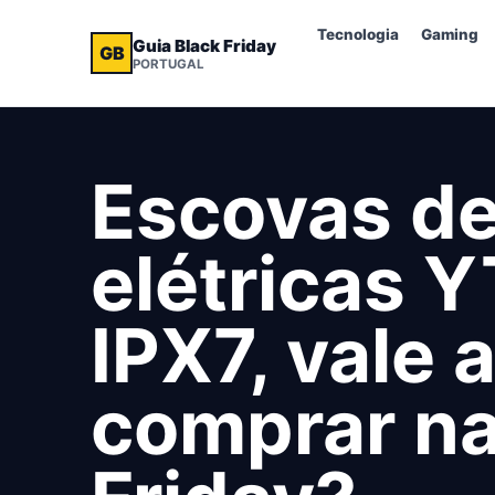
Tecnologia
Gaming
Guia Black Friday
GB
PORTUGAL
Escovas de
elétricas
IPX7, vale 
comprar na