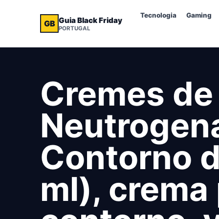
Tecnologia
Gaming
Guia Black Friday
GB
PORTUGAL
Cremes de
Neutrogen
Contorno d
ml), crema 