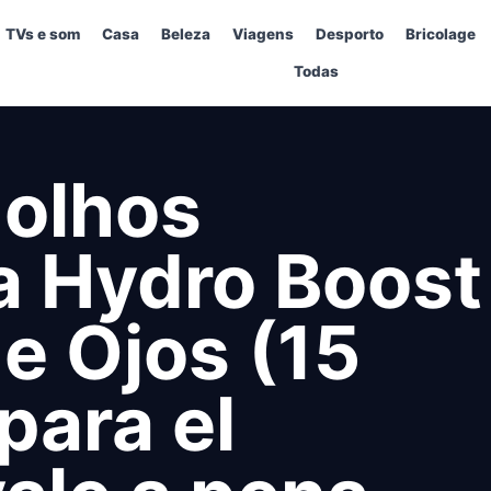
TVs e som
Casa
Beleza
Viagens
Desporto
Bricolage
Todas
 olhos
a Hydro Boost
e Ojos (15
para el