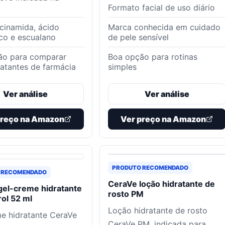
Formato facial de uso diário
acinamida, ácido
Marca conhecida em cuidado
ico e escualano
de pele sensível
ão para comparar
Boa opção para rotinas
atantes de farmácia
simples
Ver análise
Ver análise
preço na Amazon
Ver preço na Amazon
PRODUTO RECOMENDADO
 RECOMENDADO
CeraVe loção hidratante de
gel-creme hidratante
rosto PM
rol 52 ml
Loção hidratante de rosto
e hidratante CeraVe
CeraVe PM, indicada para