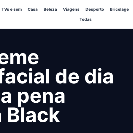
TVs e som
Casa
Beleza
Viagens
Desporto
Bricolage
Todas
reme
facial de dia
 a pena
 Black