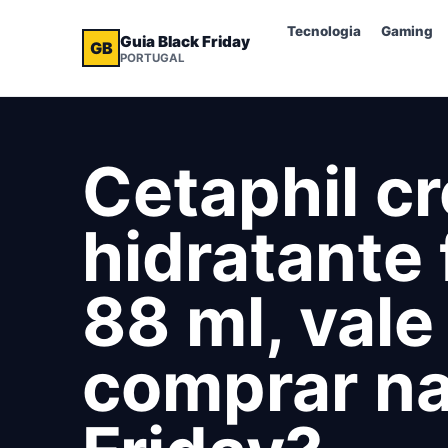
Tecnologia
Gaming
Guia Black Friday
GB
PORTUGAL
Cetaphil c
hidratante 
88 ml, vale
comprar na