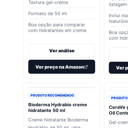
Textura gel-creme
listagem
Formato de 50 ml
Inclui ni
hialurón
Boa opção para comparar
com hidratantes em creme
Boa opç
com hidr
Ver análise
Ver preço na Amazon
Ver 
PRODUTO RECOMENDADO
PRODUTO
Bioderma Hydrabio creme
CeraVe 
hidratante 50 ml
Oil Cont
Creme hidratante Bioderma
Gel-crem
Hydrabio de 50 ml, uma