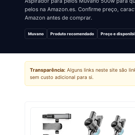
Aspirador para pelos Muvano 500w para q
pelos na Amazon.es. Confirme preço, caract
Amazon antes de comprar.
Muvano
Produto recomendado
Preço e disponib
Transparência:
Alguns links neste site são 
sem custo adicional para si.