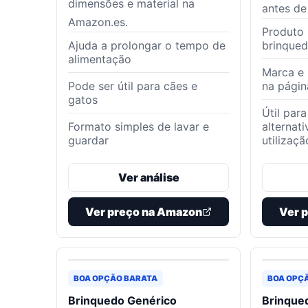
dimensões e material na
antes de
Amazon.es.
Produto 
Ajuda a prolongar o tempo de
brinque
alimentação
Marca e 
Pode ser útil para cães e
na pági
gatos
Útil par
Formato simples de lavar e
alternat
guardar
utilizaçã
Ver análise
Ver preço na Amazon
Ver 
BOA OPÇÃO BARATA
BOA OPÇ
Brinquedo Genérico
Brinque