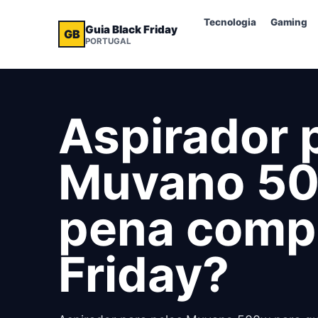
Tecnologia
Gaming
Guia Black Friday
GB
PORTUGAL
Aspirador 
Muvano 500
pena compr
Friday?