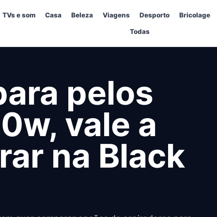
TVs e som
Casa
Beleza
Viagens
Desporto
Bricolage
Todas
para pelos
w, vale a
ar na Black