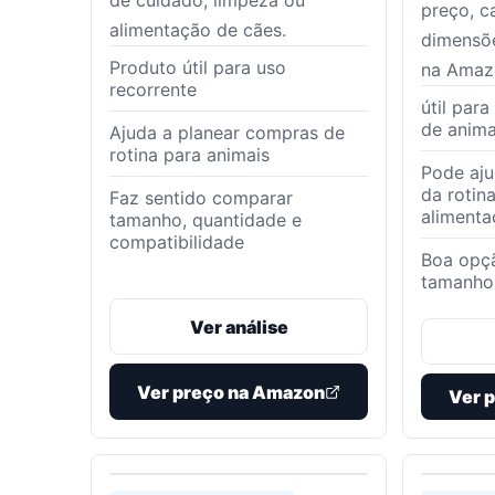
de cuidado, limpeza ou
preço, ca
alimentação de cães.
dimensõe
Produto útil para uso
na Amaz
recorrente
útil par
de anima
Ajuda a planear compras de
rotina para animais
Pode aju
da rotin
Faz sentido comparar
alimenta
tamanho, quantidade e
compatibilidade
Boa opç
tamanho
Ver análise
Ver preço na Amazon
Ver 