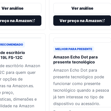
Ver análise
Ver análise
preço na Amazon
Ver preço na Amazon
 RECOMENDADO
MELHOR PARA PRESENTE
 de escritório
Amazon Echo Dot para
19L FS-12C
presente tecnológico
 de escritório Amazon
Amazon Echo Dot para
12C para quem quer
presente tecnológico pode
r opções de
funcionar como presente
oras na Amazon.es.
tecnológico quando a pessoa
 preço,
já tem interesse no tipo de
ísticas, dimensões e
dispositivo ou acessório.
ilidade na Amazon