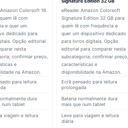
Signature Edition 32 GB
 Amazon Colorsoft 16
eReader Amazon Colorsoft
 quem lê com
Signature Edition 32 GB para
ia e quer um
quem lê com frequência e
ivo dedicado para
quer um dispositivo dedicado
gitais. Opção editorial
para livros digitais. Opção
parar nesta
editorial para comparar nesta
oria; confirmar preço,
subcategoria; confirmar preço
sticas e
características e
ilidade na Amazon.
disponibilidade na Amazon.
sado para leitura
Ecrã pensado para leitura
ada
prolongada
normalmente dura
Bateria normalmente dura
 num tablet
mais que num tablet
a viagem e leitura
Leve para viagem e leitura
diária