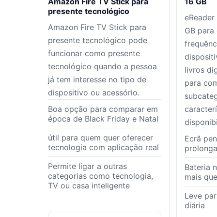
16 GB
Amazon Fire TV Stick para
presente tecnológico
eReader
Amazon Fire TV Stick para
GB para
presente tecnológico pode
frequênc
funcionar como presente
disposit
tecnológico quando a pessoa
livros di
já tem interesse no tipo de
para com
dispositivo ou acessório.
subcateg
caracterí
Boa opção para comparar em
época de Black Friday e Natal
disponib
útil para quem quer oferecer
Ecrã pen
tecnologia com aplicação real
prolong
Permite ligar a outras
Bateria 
categorias como tecnologia,
mais que
TV ou casa inteligente
Leve par
diária