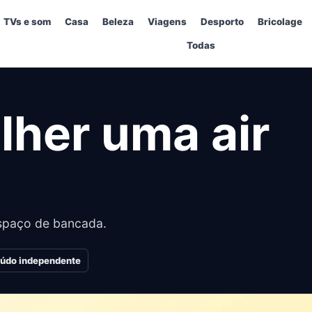
TVs e som
Casa
Beleza
Viagens
Desporto
Bricolage
Todas
her uma air
espaço de bancada.
údo independente