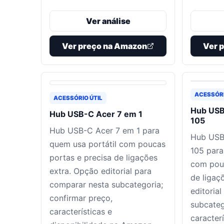
Ver análise
Ver preço na Amazon
Ver 
ACESSÓRI
ACESSÓRIO ÚTIL
Hub US
Hub USB-C Acer 7 em 1
105
Hub USB-C Acer 7 em 1 para
Hub US
quem usa portátil com poucas
105 para
portas e precisa de ligações
com pouc
extra. Opção editorial para
de ligaç
comparar nesta subcategoria;
editoria
confirmar preço,
subcateg
características e
caracterí