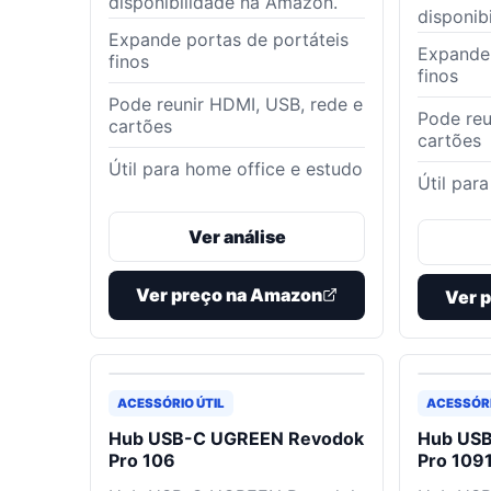
disponibilidade na Amazon.
disponib
Expande portas de portáteis
Expande 
finos
finos
Pode reunir HDMI, USB, rede e
Pode reu
cartões
cartões
Útil para home office e estudo
Útil par
Ver análise
Ver preço na Amazon
Ver 
ACESSÓRIO ÚTIL
ACESSÓRI
Hub USB-C UGREEN Revodok
Hub US
Pro 106
Pro 109