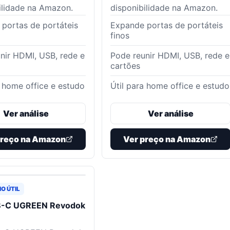
ilidade na Amazon.
disponibilidade na Amazon.
portas de portáteis
Expande portas de portáteis
finos
nir HDMI, USB, rede e
Pode reunir HDMI, USB, rede e
cartões
a home office e estudo
Útil para home office e estudo
Ver análise
Ver análise
preço na Amazon
Ver preço na Amazon
O ÚTIL
B-C UGREEN Revodok
1