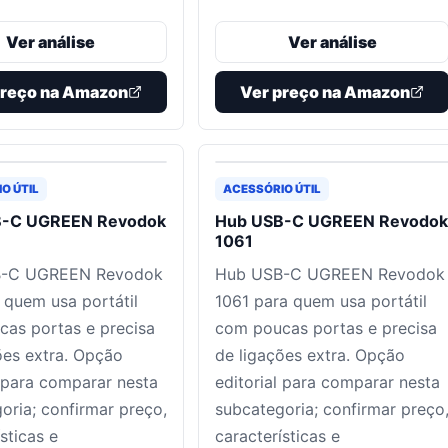
Ver análise
Ver análise
preço na Amazon
Ver preço na Amazon
O ÚTIL
ACESSÓRIO ÚTIL
B-C UGREEN Revodok
Hub USB-C UGREEN Revodok
1061
B-C UGREEN Revodok
Hub USB-C UGREEN Revodok
 quem usa portátil
1061 para quem usa portátil
as portas e precisa
com poucas portas e precisa
ões extra. Opção
de ligações extra. Opção
l para comparar nesta
editorial para comparar nesta
oria; confirmar preço,
subcategoria; confirmar preço
sticas e
características e