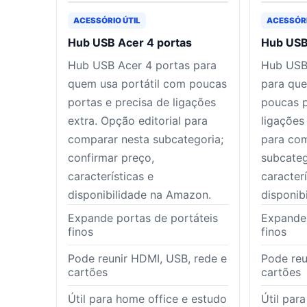
ACESSÓRIO ÚTIL
ACESSÓRI
Hub USB Acer 4 portas
Hub USB
Hub USB Acer 4 portas para
Hub USB
quem usa portátil com poucas
para que
portas e precisa de ligações
poucas p
extra. Opção editorial para
ligações
comparar nesta subcategoria;
para com
confirmar preço,
subcateg
características e
caracterí
disponibilidade na Amazon.
disponib
Expande portas de portáteis
Expande 
finos
finos
Pode reunir HDMI, USB, rede e
Pode reu
cartões
cartões
Útil para home office e estudo
Útil par