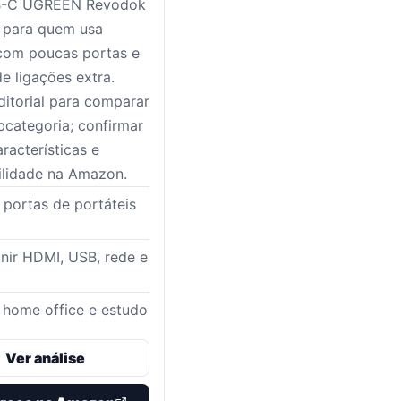
B-C UGREEN Revodok
 para quem usa
 com poucas portas e
de ligações extra.
itorial para comparar
bcategoria; confirmar
racterísticas e
ilidade na Amazon.
portas de portáteis
nir HDMI, USB, rede e
a home office e estudo
Ver análise