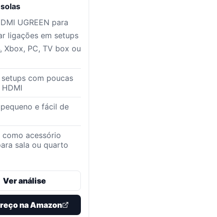
nsolas
HDMI UGREEN para
car ligações em setups
 Xbox, PC, TV box ou
a setups com poucas
s HDMI
pequeno e fácil de
a como acessório
para sala ou quarto
Ver análise
preço na Amazon