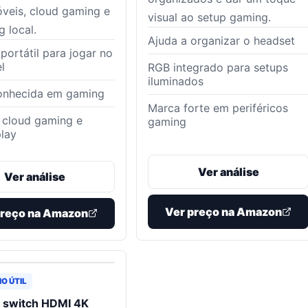
veis, cloud gaming e
visual ao setup gaming.
g local.
Ajuda a organizar o headset
portátil para jogar no
l
RGB integrado para setups
iluminados
onhecida em gaming
Marca forte em periféricos
a cloud gaming e
gaming
lay
Ver análise
Ver análise
Ver preço na Amazon
preço na Amazon
O ÚTIL
switch HDMI 4K