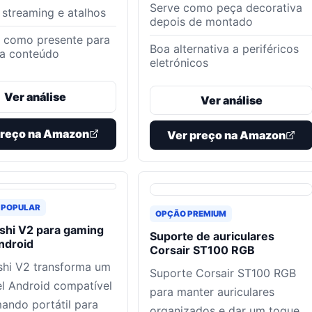
Serve como peça decorativa
a streaming e atalhos
depois de montado
 como presente para
Boa alternativa a periféricos
ia conteúdo
eletrónicos
Ver análise
Ver análise
preço na Amazon
Ver preço na Amazon
 POPULAR
OPÇÃO PREMIUM
shi V2 para gaming
Suporte de auriculares
ndroid
Corsair ST100 RGB
shi V2 transforma um
Suporte Corsair ST100 RGB
l Android compatível
para manter auriculares
ndo portátil para
organizados e dar um toque