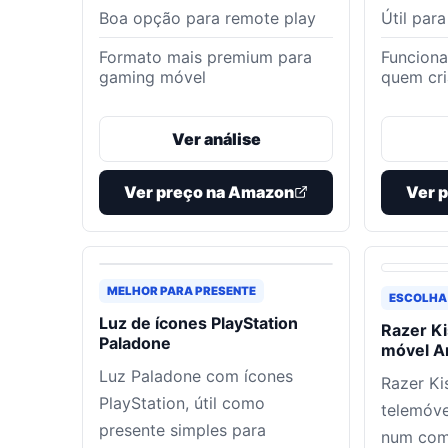
Boa opção para remote play
Útil par
Formato mais premium para
Funciona
gaming móvel
quem cr
Ver análise
Ver preço na Amazon
Ver 
MELHOR PARA PRESENTE
ESCOLHA
Luz de ícones PlayStation
Razer Ki
Paladone
móvel A
Luz Paladone com ícones
Razer Ki
PlayStation, útil como
telemóve
presente simples para
num coma