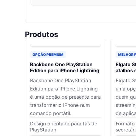
Produtos
OPÇÃO PREMIUM
MELHOR 
Backbone One PlayStation
Elgato S
Edition para iPhone Lightning
atalhos 
Backbone One PlayStation
Elgato S
Edition para iPhone Lightning
uma opç
é uma opção de presente para
quem que
transformar o iPhone num
streamin
comando portátil.
de aplic
Design orientado para fãs de
Formato
PlayStation
secretár