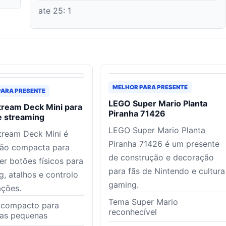
ate 25
:
1
MELHOR PARA PRESENTE
PARA PRESENTE
LEGO Super Mario Planta
tream Deck Mini para
Piranha 71426
e streaming
LEGO Super Mario Planta
tream Deck Mini é
Piranha 71426 é um presente
ão compacta para
de construção e decoração
r botões físicos para
para fãs de Nintendo e cultura
g, atalhos e controlo
gaming.
ações.
Tema Super Mario
 compacto para
reconhecível
ias pequenas