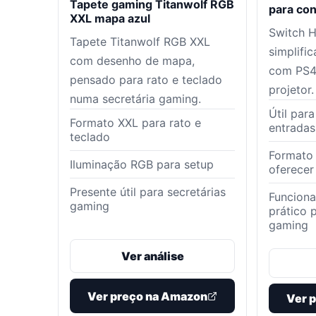
Tapete gaming Titanwolf RGB
para co
XXL mapa azul
Switch 
Tapete Titanwolf RGB XXL
simplifi
com desenho de mapa,
com PS4,
pensado para rato e teclado
projetor.
numa secretária gaming.
Útil par
Formato XXL para rato e
entrada
teclado
Formato 
Iluminação RGB para setup
oferecer
Presente útil para secretárias
Funcion
gaming
prático 
gaming
Ver análise
Ver preço na Amazon
Ver 