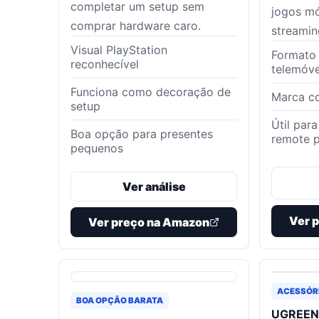
completar um setup sem
jogos mó
comprar hardware caro.
streamin
Visual PlayStation
Formato 
reconhecível
telemóve
Funciona como decoração de
Marca c
setup
Útil par
Boa opção para presentes
remote p
pequenos
Ver análise
Ver 
Ver preço na Amazon
ACESSÓRI
BOA OPÇÃO BARATA
UGREEN 